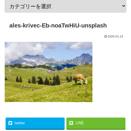
ales-krivec-Eb-noaTwHiU-unsplash
2020.01.21
twitter
LINE