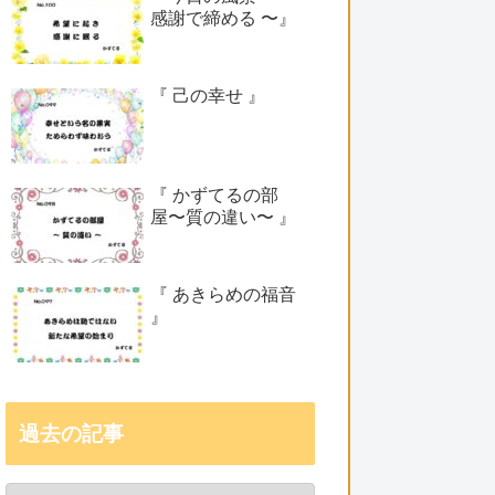
感謝で締める 〜』
『 己の幸せ 』
『 かずてるの部
屋〜質の違い〜 』
『 あきらめの福音
』
過去の記事