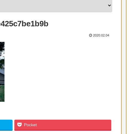
e425c7be1b9b
2020.02.04
Pocket