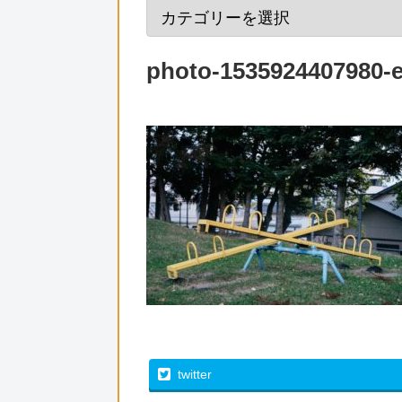
photo-1535924407980-
twitter