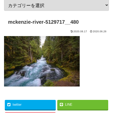
mckenzie-river-5129717__480
2020.08.17
2020.06.26
twitter
LINE