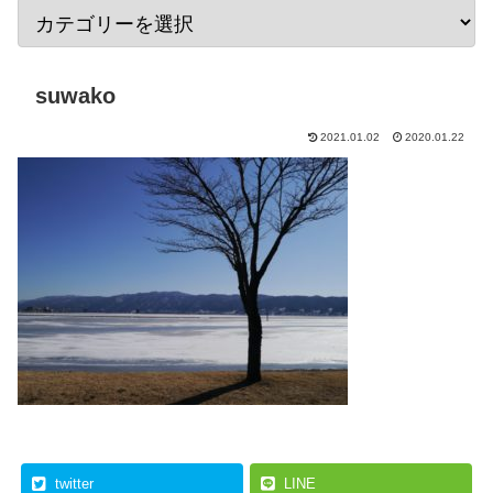
suwako
2021.01.02
2020.01.22
twitter
LINE