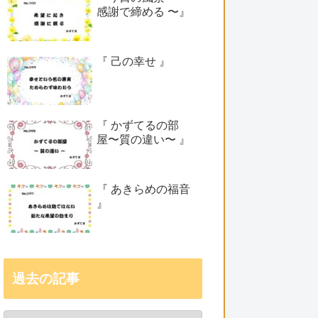
感謝で締める 〜』
『 己の幸せ 』
『 かずてるの部
屋〜質の違い〜 』
『 あきらめの福音
』
過去の記事