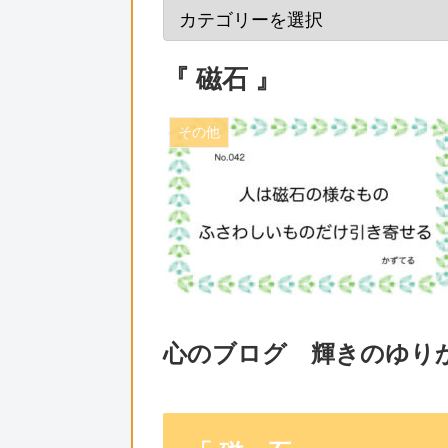
『 磁石 』
その他
心のブログ 輝きのゆり