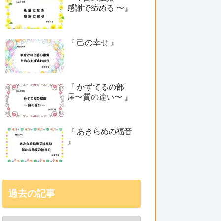
感謝で締める 〜』
『 己の幸せ 』
『 かずてるの部
屋〜質の違い〜 』
『 あきらめの福音
』
過去の記事